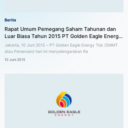
Berita
Rapat Umum Pemegang Saham Tahunan dan
Luar Biasa Tahun 2015 PT Golden Eagle Energy
Tbk
Jakarta, 10 Juni 2015 – PT Golden Eagle Energy Tbk (SMMT
atau Perseroan) hari ini menyelengarakan Ra
10 Juni 2015