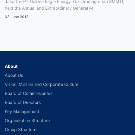
Jakarta– PT Golden Eagle Energy Tbk (trading code SMMT),
held the Annual and Extraordinary General M
03 June 2013
About
About Us
Vision, Mission and Corporate Culture
Board of Commissioners
Board of Directors
Key Management
Organization Structure
Group Structure